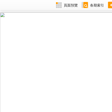
頁面預覽
各期索引