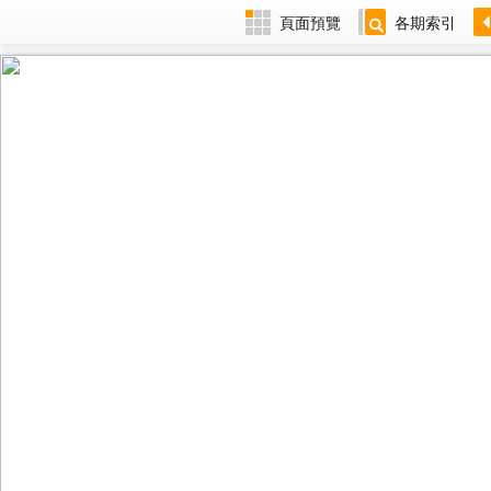
頁面預覽
各期索引