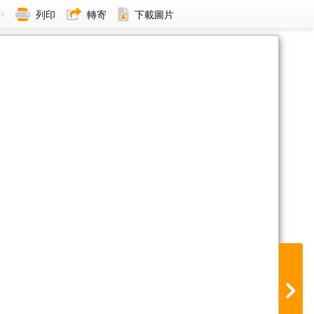
小
列印
轉寄
下載圖片