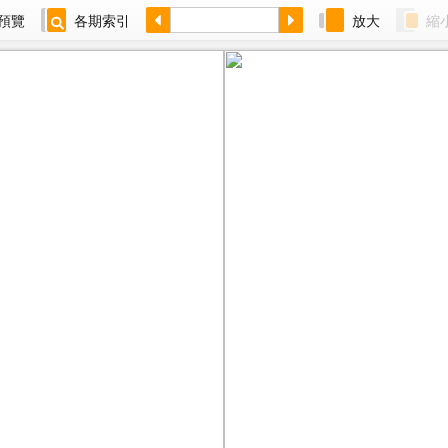
預覽
各期索引
放大
縮