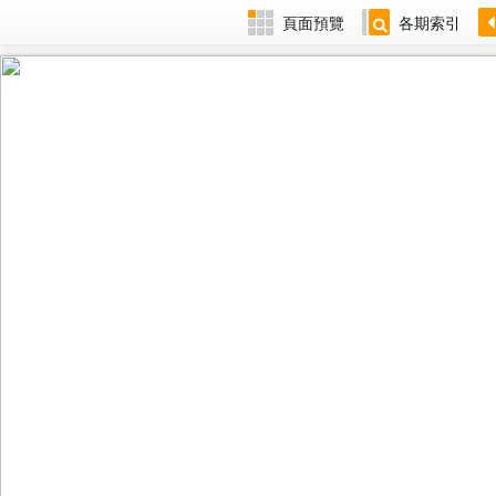
頁面預覽
各期索引