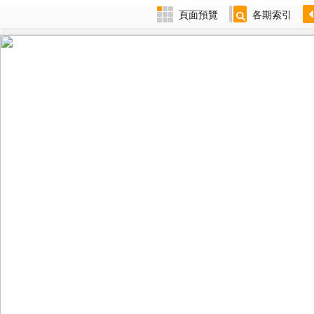
頁面預覽
各期索引