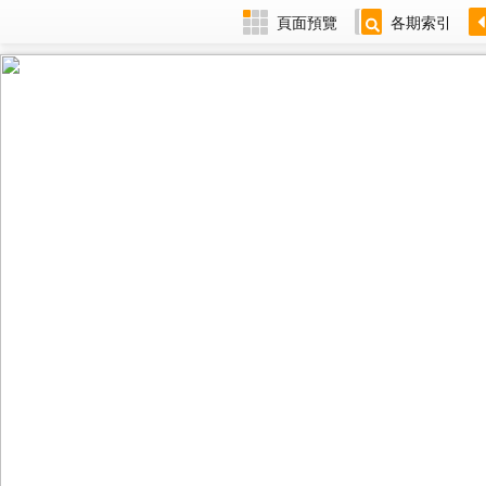
頁面預覽
各期索引