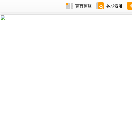
頁面預覽
各期索引