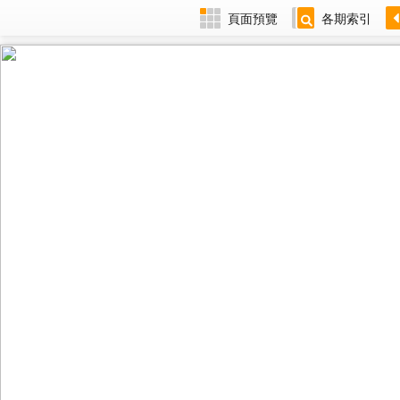
頁面預覽
各期索引