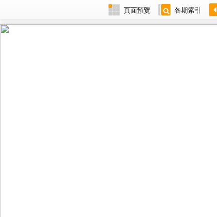
頁面預覽
各期索引