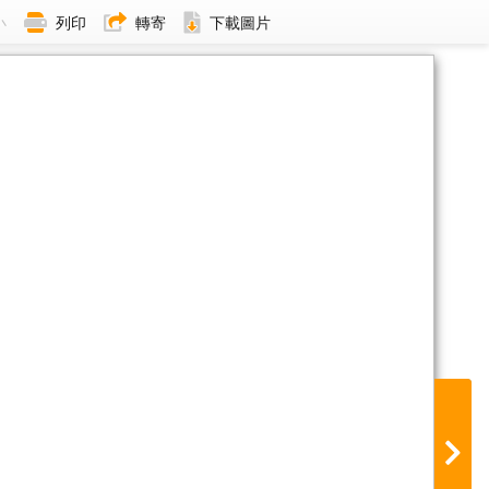
小
列印
轉寄
下載圖片