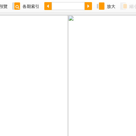
預覽
各期索引
放大
縮