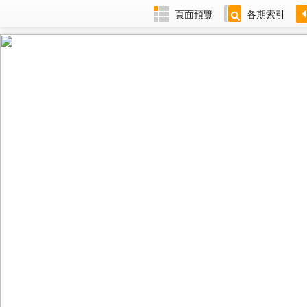
頁面預覽
各期索引