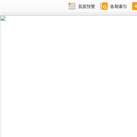
頁面預覽
各期索引