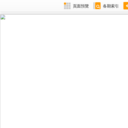
頁面預覽
各期索引