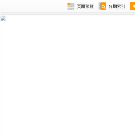
頁面預覽
各期索引