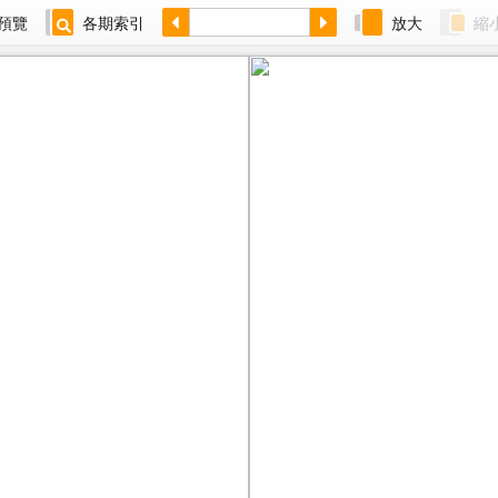
預覽
各期索引
放大
縮