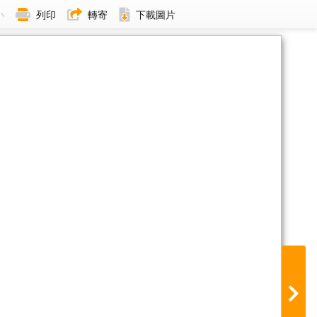
小
列印
轉寄
下載圖片