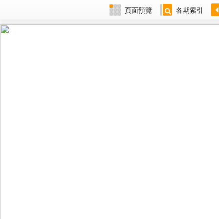
頁面預覽
各期索引