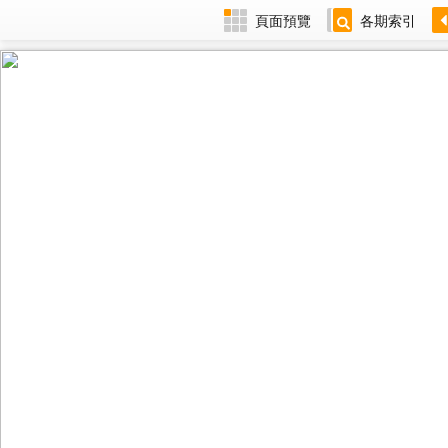
頁面預覽
各期索引