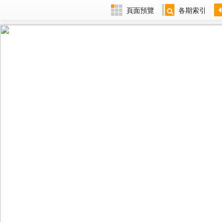
頁面預覽
各期索引