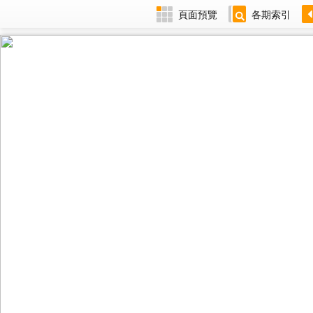
頁面預覽
各期索引