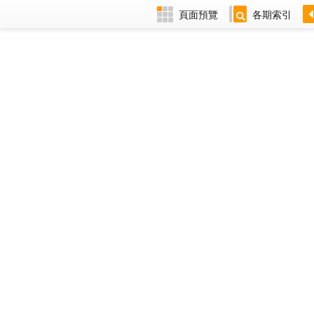
頁面預覽
各期索引