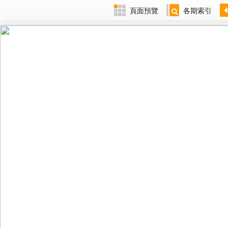
頁面預覽
各期索引