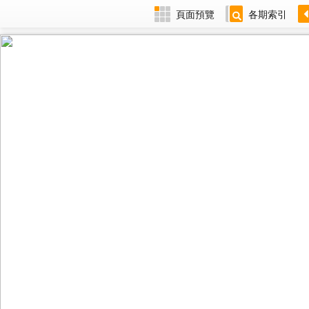
頁面預覽
各期索引