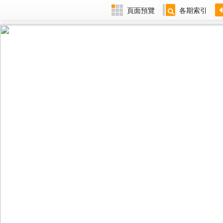
頁面預覽
各期索引