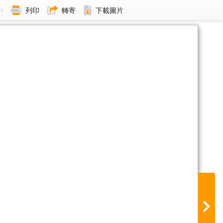
小
列印
轉寄
下載圖片