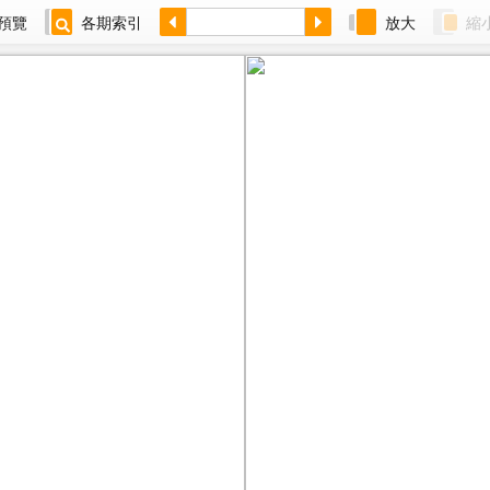
預覽
各期索引
放大
縮