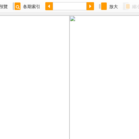
預覽
各期索引
放大
縮