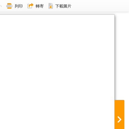
小
列印
轉寄
下載圖片