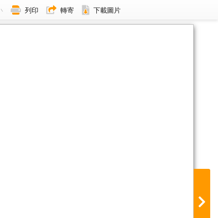
小
列印
轉寄
下載圖片