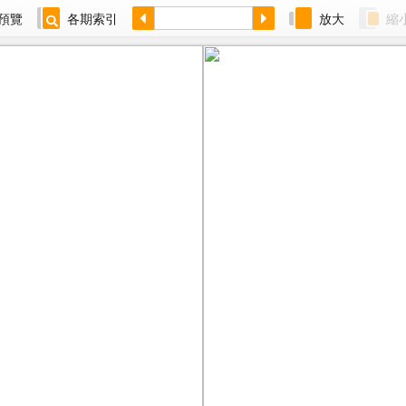
預覽
各期索引
放大
縮