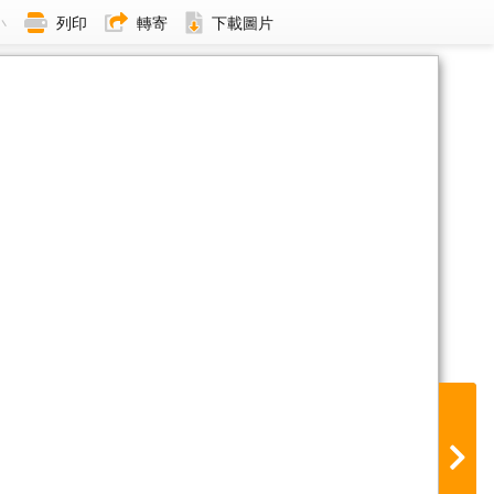
小
列印
轉寄
下載圖片