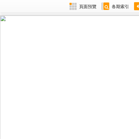
頁面預覽
各期索引