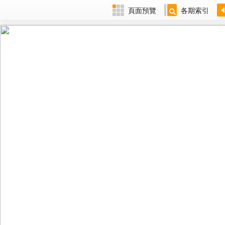
頁面預覽
各期索引