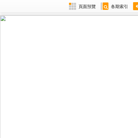
頁面預覽
各期索引