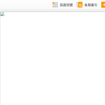
頁面預覽
各期索引