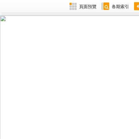
頁面預覽
各期索引