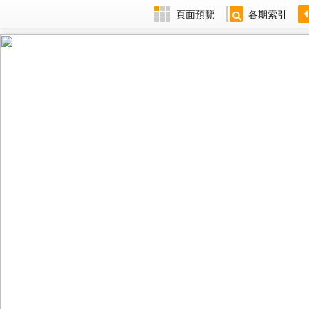
頁面預覽
各期索引