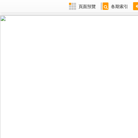
頁面預覽
各期索引