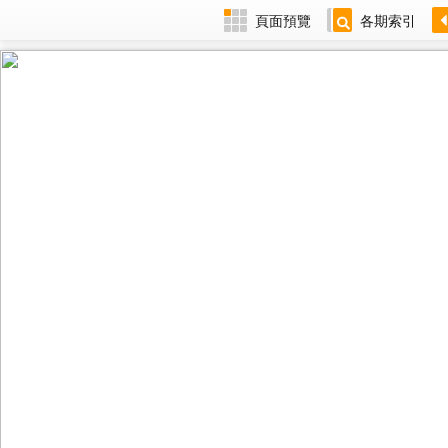
頁面預覽
各期索引