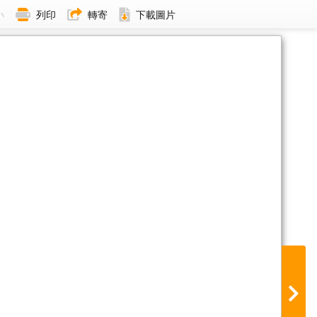
小
列印
轉寄
下載圖片