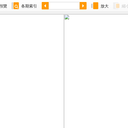
預覽
各期索引
放大
縮