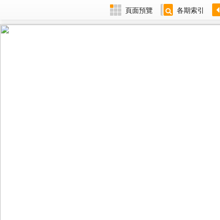
頁面預覽
各期索引