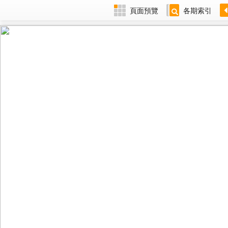
頁面預覽
各期索引