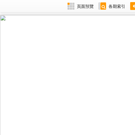
頁面預覽
各期索引