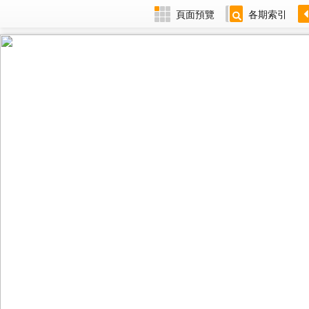
頁面預覽
各期索引