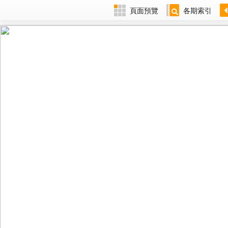
頁面預覽
各期索引