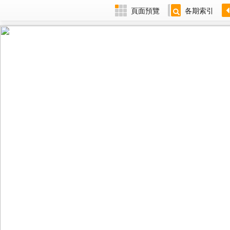
頁面預覽
各期索引