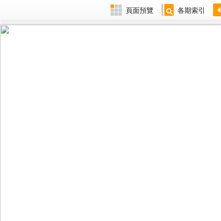
頁面預覽
各期索引