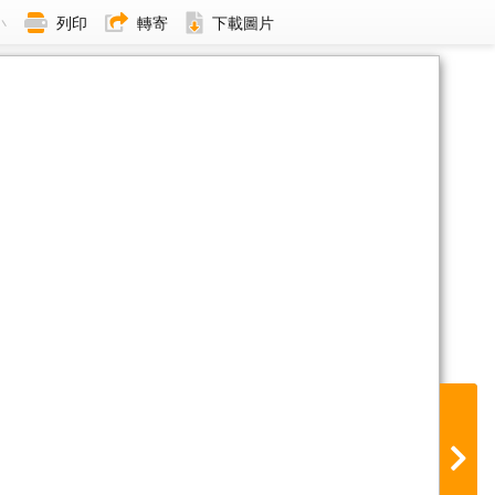
小
列印
轉寄
下載圖片