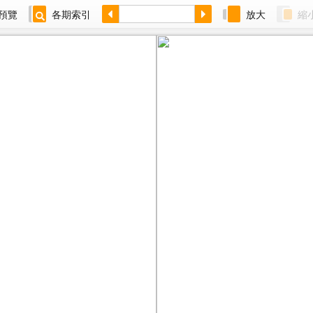
預覽
各期索引
放大
縮