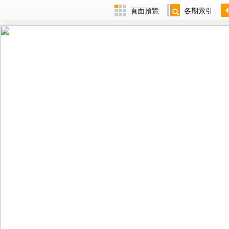
頁面預覽
各期索引