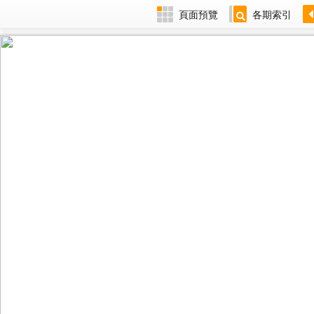
頁面預覽
各期索引