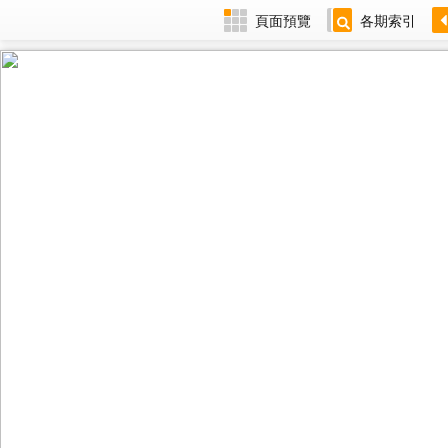
頁面預覽
各期索引