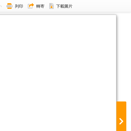
小
列印
轉寄
下載圖片