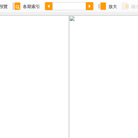
預覽
各期索引
放大
縮