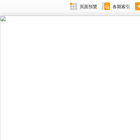
頁面預覽
各期索引