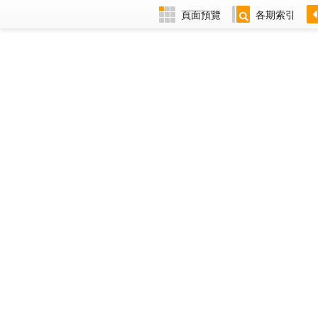
頁面預覽
各期索引